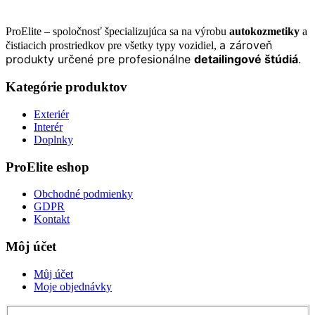
ProElite – spoločnosť špecializujúca sa na výrobu
autokozmetiky
a
a zároveň
čistiacich prostriedkov pre všetky typy vozidiel,
produkty určené pre profesionálne
detailingové štúdiá
.
Kategórie produktov
Exteriér
Interér
Doplnky
ProElite eshop
Obchodné podmienky
GDPR
Kontakt
Môj účet
Můj účet
Moje objednávky