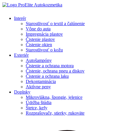
Interér
Starostlivosť o textil a čalúnenie
Vône do auta
Impregnácia plastov
Čistenie plastov
Čistenie okien
Starostlivosť o kožu
Exteriér
Autošampóny
Čistenie a ochrana motora
Čistenie, ochrana pneu a diskov
Čistenie a ochrana laku
Dekontaminácia
Aktívne peny
Doplnky
Mikrovlákna, špongie, jelenice
Údržba štúdia
Štetce, kefy
Rozprašovače, stierky, rukoväte