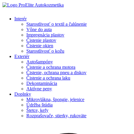
Interér
Starostlivosť o textil a čalúnenie
Vône do auta
Impregnácia plastov
Čistenie plastov
Čistenie okien
Starostlivosť o kožu
Exteriér
Autošampóny
Čistenie a ochrana motora
Čistenie, ochrana pneu a diskov
Čistenie a ochrana laku
Dekontaminácia
Aktívne peny
Doplnky
Mikrovlákna, špongie, jelenice
Údržba štúdia
Štetce, kefy
Rozprašovače, stierky, rukoväte