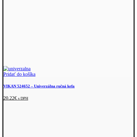
Pridať do košíka
VIKAN 524652
– Univerzálna ručná kefa
20.22
€
s DPH