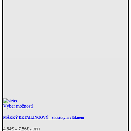
Tento
Výber možností
produkt
má
MÄKKÝ DETAILINGOVÝ
– s krátkym vláknom
viacero
variantov.
Price
4.54
€
–
7.56
€
s DPH