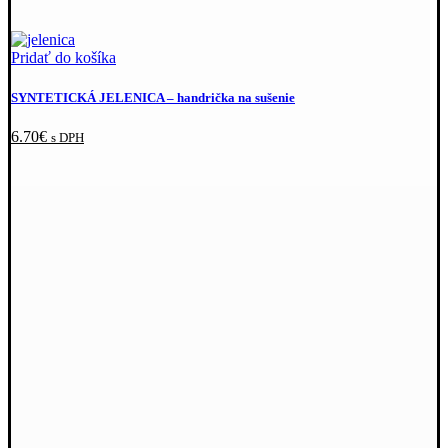
Pridať do košíka
SYNTETICKÁ JELENICA
– handrička na sušenie
6.70
€
s DPH