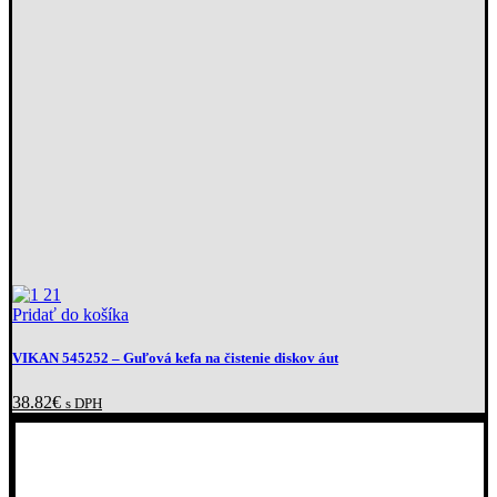
Pridať do košíka
VIKAN 545252
– Guľová kefa na čistenie diskov áut
38.82
€
s DPH