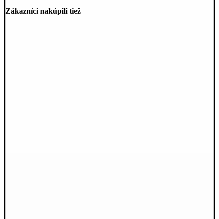
vláknom
Zákazníci nakúpili tiež