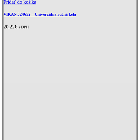
Pridať do košíka
VIKAN 524652
– Univerzálna ručná kefa
20.22
€
s DPH