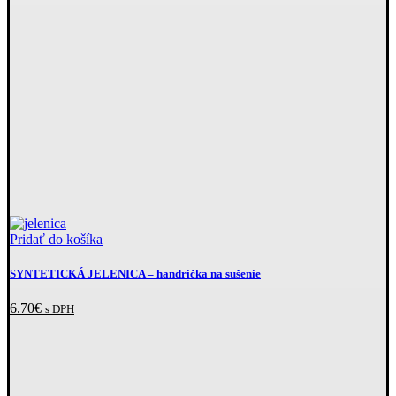
Pridať do košíka
SYNTETICKÁ JELENICA
– handrička na sušenie
6.70
€
s DPH