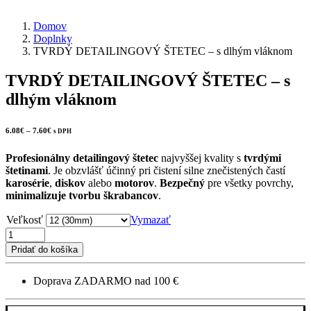
Domov
Doplnky
TVRDÝ DETAILINGOVÝ ŠTETEC – s dlhým vláknom
TVRDÝ DETAILINGOVÝ ŠTETEC
– s
dlhým vláknom
Price
6.08
€
–
7.60
€
s DPH
range:
6.08€
through
Profesionálny
detailingový
štetec
najvyššej kvality s
tvrdými
7.60€
štetinami
. Je obzvlášť účinný pri čistení silne znečistených častí
karosérie
,
diskov
alebo
motorov
.
Bezpečný
pre všetky povrchy,
minimalizuje tvorbu škrabancov
.
Veľkosť
Vymazať
množstvo
TVRDÝ
Pridať do košíka
DETAILINGOVÝ
ŠTETEC
Doprava ZADARMO nad 100 €
–
s
dlhým