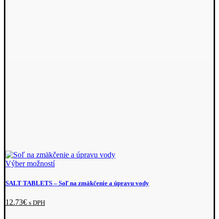
Tento
Výber možností
produkt
má
SALT TABLETS
– Soľ na zmäkčenie a úpravu vody
viacero
variantov.
12.73
€
s DPH
Možnosti
si