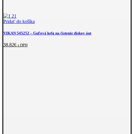
Pridať do košíka
VIKAN 545252
– Guľová kefa na čistenie diskov áut
38.82
€
s DPH