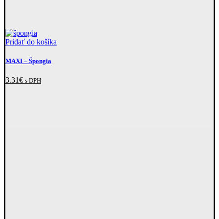
Pridať do košíka
MAXI
– Špongia
3.31
€
s DPH