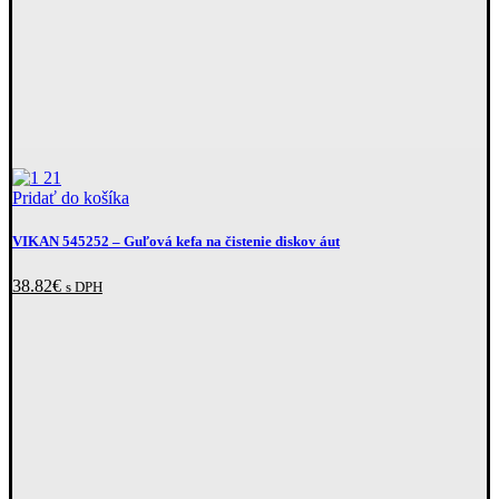
Pridať do košíka
VIKAN 545252
– Guľová kefa na čistenie diskov áut
38.82
€
s DPH