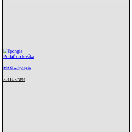
Pridať do košíka
MAXI
– Špongia
3.31
€
s DPH