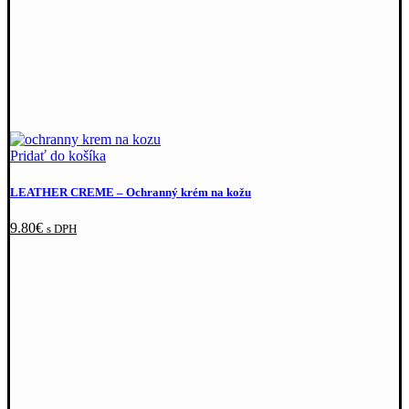
Pridať do košíka
LEATHER CREME
–⁠ Ochranný krém na kožu
9.80
€
s DPH