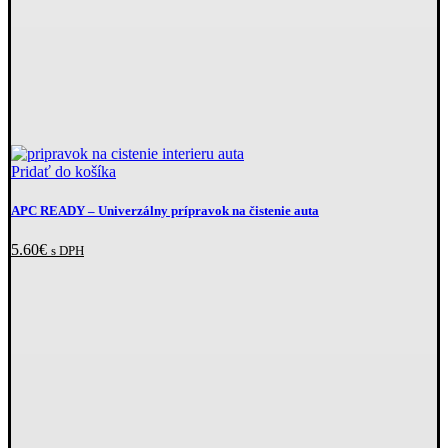
Pridať do košíka
APC READY
–⁠ Univerzálny prípravok na čistenie auta
5.60
€
s DPH