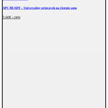
APC READY
–⁠ Univerzálny prípravok na čistenie auta
5.60
€
s DPH