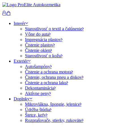
Interér
Starostlivosť o textil a čalúnenie
Vône do auta
Impregnácia plastov
Čistenie plastov
Čistenie okien
Starostlivosť o kožu
Exteriér
Autošampóny
Čistenie a ochrana motora
Čistenie, ochrana pneu a diskov
Čistenie a ochrana laku
Dekontaminácia
Aktívne peny
Doplnky
Mikrovlákna, špongie, jelenice
Údržba štúdia
Štetce, kefy
Rozprašovače, stierky, rukoväte