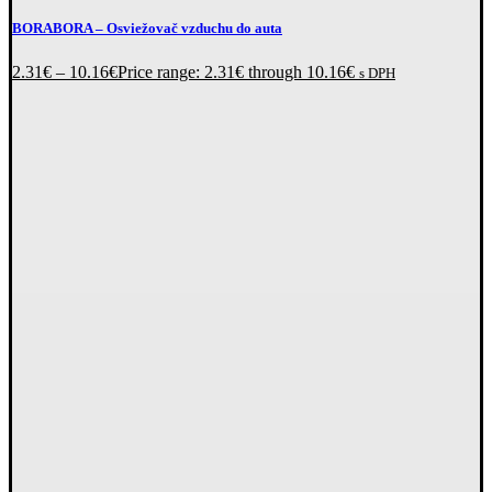
BORABORA
– Osviežovač vzduchu do auta
2.31
€
–
10.16
€
Price range: 2.31€ through 10.16€
s DPH