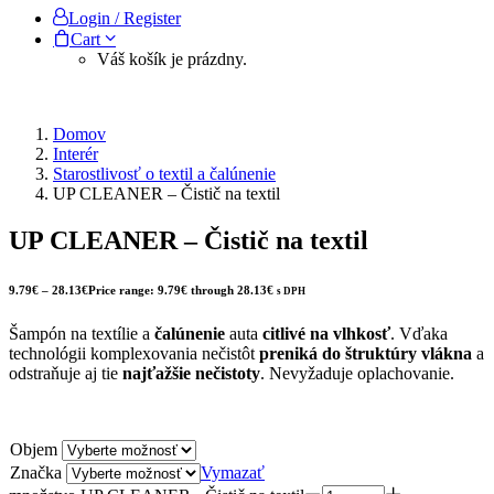
Login / Register
Cart
Váš košík je prázdny.
Domov
Interér
Starostlivosť o textil a čalúnenie
UP CLEANER – Čistič na textil
UP CLEANER
– Čistič na textil
9.79
€
–
28.13
€
Price range: 9.79€ through 28.13€
s DPH
Šampón na textílie a
čalúnenie
auta
citlivé na vlhkosť
. Vďaka
technológii komplexovania nečistôt
preniká do štruktúry vlákna
a
odstraňuje aj tie
najťažšie nečistoty
. Nevyžaduje oplachovanie.
Objem
Značka
Vymazať