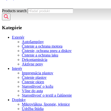
Products search
Kategórie
Exteriér
Autošampóny
Čistenie a ochrana motora
Čistenie, ochrana pneu a diskov
Čistenie a ochrana laku
Dekontaminácia
Aktívne peny
Interér
Impregnácia plastov
Čistenie plastov
Čistenie okien
Starostlivosť o kožu
Vône do auta
Starostlivosť o textil a čalúnenie
Doplnky
Mikrovlákna, špongie, jelenice
Údržba štúdia