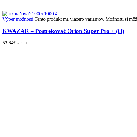
Výber možností
Tento produkt má viacero variantov. Možnosti si môž
KWAZAR
– Postrekovač Orion Super Pro + (6l)
53.64
€
s DPH