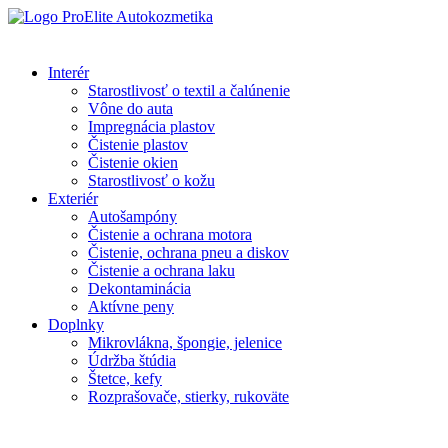
Interér
Starostlivosť o textil a čalúnenie
Vône do auta
Impregnácia plastov
Čistenie plastov
Čistenie okien
Starostlivosť o kožu
Exteriér
Autošampóny
Čistenie a ochrana motora
Čistenie, ochrana pneu a diskov
Čistenie a ochrana laku
Dekontaminácia
Aktívne peny
Doplnky
Mikrovlákna, špongie, jelenice
Údržba štúdia
Štetce, kefy
Rozprašovače, stierky, rukoväte