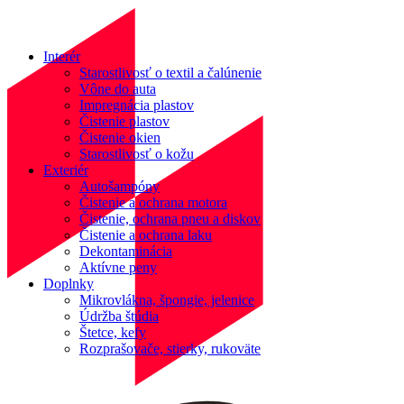
Interér
Starostlivosť o textil a čalúnenie
Vône do auta
Impregnácia plastov
Čistenie plastov
Čistenie okien
Starostlivosť o kožu
Exteriér
Autošampóny
Čistenie a ochrana motora
Čistenie, ochrana pneu a diskov
Čistenie a ochrana laku
Dekontaminácia
Aktívne peny
Doplnky
Mikrovlákna, špongie, jelenice
Údržba štúdia
Štetce, kefy
Rozprašovače, stierky, rukoväte