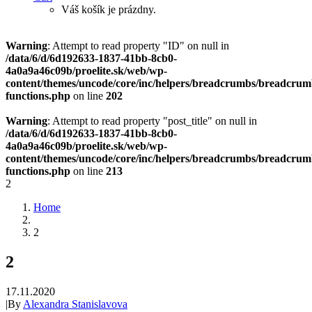
Váš košík je prázdny.
Warning
: Attempt to read property "ID" on null in
/data/6/d/6d192633-1837-41bb-8cb0-
4a0a9a46c09b/proelite.sk/web/wp-
content/themes/uncode/core/inc/helpers/breadcrumbs/breadcrum
functions.php
on line
202
Warning
: Attempt to read property "post_title" on null in
/data/6/d/6d192633-1837-41bb-8cb0-
4a0a9a46c09b/proelite.sk/web/wp-
content/themes/uncode/core/inc/helpers/breadcrumbs/breadcrum
functions.php
on line
213
2
Home
2
2
17.11.2020
|
By
Alexandra Stanislavova