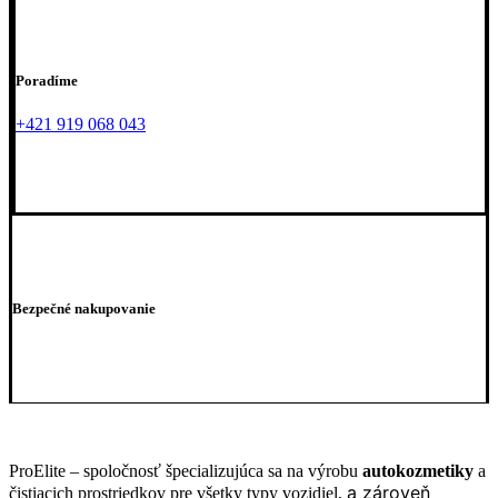
Poradíme
+421 919 068 043
Bezpečné nakupovanie
ProElite – spoločnosť špecializujúca sa na výrobu
autokozmetiky
a
a zároveň
čistiacich prostriedkov pre všetky typy vozidiel,