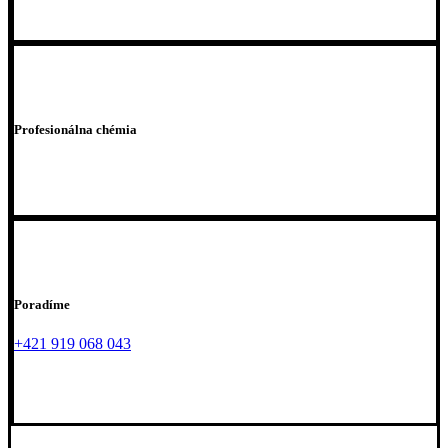
Profesionálna chémia
Poradíme
+421 919 068 043