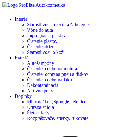
Interér
Starostlivosť o textil a čalúnenie
Vône do auta
Impregnácia plastov
Čistenie plastov
Čistenie okien
Starostlivosť o kožu
Exteriér
Autošampóny
Čistenie a ochrana motora
Čistenie, ochrana pneu a diskov
Čistenie a ochrana laku
Dekontaminácia
Aktívne peny
Doplnky
Mikrovlákna, špongie, jelenice
Údržba štúdia
Štetce, kefy
Rozprašovače, stierky, rukoväte