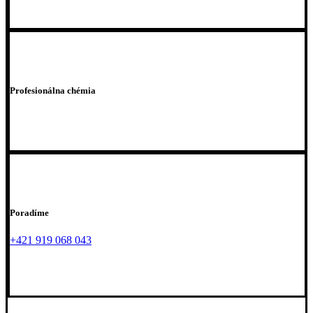
Profesionálna chémia
Poradíme
+421 919 068 043