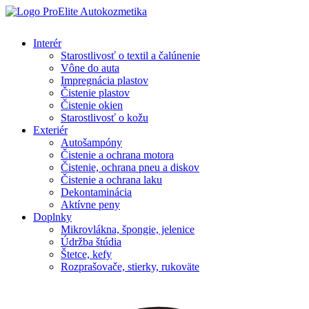
Interér
Starostlivosť o textil a čalúnenie
Vône do auta
Impregnácia plastov
Čistenie plastov
Čistenie okien
Starostlivosť o kožu
Exteriér
Autošampóny
Čistenie a ochrana motora
Čistenie, ochrana pneu a diskov
Čistenie a ochrana laku
Dekontaminácia
Aktívne peny
Doplnky
Mikrovlákna, špongie, jelenice
Údržba štúdia
Štetce, kefy
Rozprašovače, stierky, rukoväte